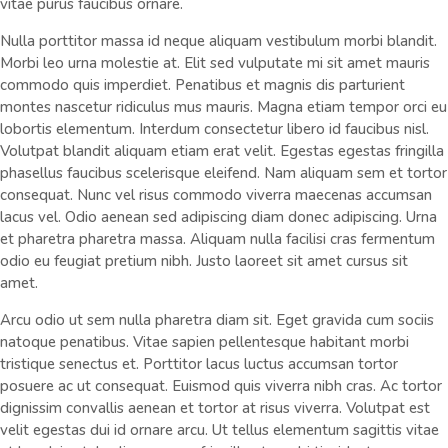
vitae purus faucibus ornare.
Nulla porttitor massa id neque aliquam vestibulum morbi blandit.
Morbi leo urna molestie at. Elit sed vulputate mi sit amet mauris
commodo quis imperdiet. Penatibus et magnis dis parturient
montes nascetur ridiculus mus mauris. Magna etiam tempor orci eu
lobortis elementum. Interdum consectetur libero id faucibus nisl.
Volutpat blandit aliquam etiam erat velit. Egestas egestas fringilla
phasellus faucibus scelerisque eleifend. Nam aliquam sem et tortor
consequat. Nunc vel risus commodo viverra maecenas accumsan
lacus vel. Odio aenean sed adipiscing diam donec adipiscing. Urna
et pharetra pharetra massa. Aliquam nulla facilisi cras fermentum
odio eu feugiat pretium nibh. Justo laoreet sit amet cursus sit
amet.
Arcu odio ut sem nulla pharetra diam sit. Eget gravida cum sociis
natoque penatibus. Vitae sapien pellentesque habitant morbi
tristique senectus et. Porttitor lacus luctus accumsan tortor
posuere ac ut consequat. Euismod quis viverra nibh cras. Ac tortor
dignissim convallis aenean et tortor at risus viverra. Volutpat est
velit egestas dui id ornare arcu. Ut tellus elementum sagittis vitae