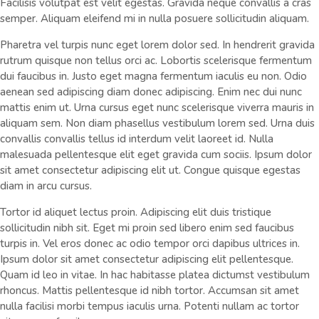
Facilisis volutpat est velit egestas. Gravida neque convallis a cras
semper. Aliquam eleifend mi in nulla posuere sollicitudin aliquam.
Pharetra vel turpis nunc eget lorem dolor sed. In hendrerit gravida
rutrum quisque non tellus orci ac. Lobortis scelerisque fermentum
dui faucibus in. Justo eget magna fermentum iaculis eu non. Odio
aenean sed adipiscing diam donec adipiscing. Enim nec dui nunc
mattis enim ut. Urna cursus eget nunc scelerisque viverra mauris in
aliquam sem. Non diam phasellus vestibulum lorem sed. Urna duis
convallis convallis tellus id interdum velit laoreet id. Nulla
malesuada pellentesque elit eget gravida cum sociis. Ipsum dolor
sit amet consectetur adipiscing elit ut. Congue quisque egestas
diam in arcu cursus.
Tortor id aliquet lectus proin. Adipiscing elit duis tristique
sollicitudin nibh sit. Eget mi proin sed libero enim sed faucibus
turpis in. Vel eros donec ac odio tempor orci dapibus ultrices in.
Ipsum dolor sit amet consectetur adipiscing elit pellentesque.
Quam id leo in vitae. In hac habitasse platea dictumst vestibulum
rhoncus. Mattis pellentesque id nibh tortor. Accumsan sit amet
nulla facilisi morbi tempus iaculis urna. Potenti nullam ac tortor